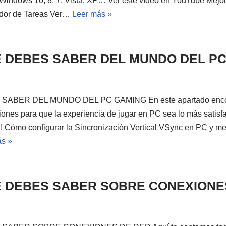
 Windows 10, 8, 7, Vista, XP… Ver este vídeo en YouTube Mejo
ador de Tareas Ver…
Leer más »
 DEBES SABER DEL MUNDO DEL P
ABER DEL MUNDO DEL PC GAMING En este apartado encont
nes para que la experiencia de jugar en PC sea lo más satisfac
mo configurar la Sincronización Vertical VSync en PC y mejo
s »
E DEBES SABER SOBRE CONEXIONE