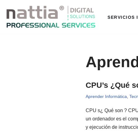
Saltar
SERVICIOS 
al
contenido
Aprend
CPU’s ¿Qué s
Aprender Informática
,
Tecn
CPU s¿ Qué son ? CPU s
un ordenador es el comp
y ejecución de instruc