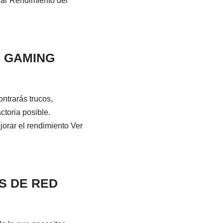
rar Rendimiento del
C GAMING
rarás trucos,
toria posible.
rar el rendimiento Ver
S DE RED