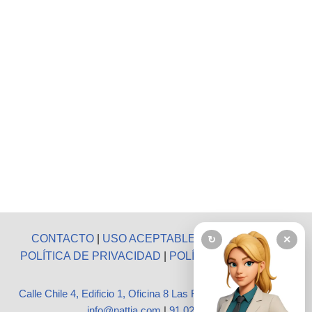
CONTACTO
|
USO ACEPTABLE
|
AVISO LEGAL
|
↻
✕
POLÍTICA DE PRIVACIDAD
|
POLÍTICA DE COOKIES
Calle Chile 4, Edificio 1, Oficina 8 Las Rozas, Madrid 28290
|
info@nattia.com
|
91 027 3665