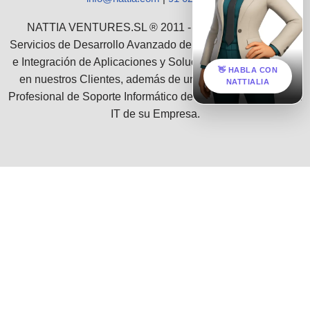
NATTIA VENTURES.SL ® 2011 - 2026 :: Ofrecemos
Servicios de Desarrollo Avanzado de Software, Consultoría
e Integración de Aplicaciones y Soluciones Empresariales
👋 HABLA CON
en nuestros Clientes, además de un grupo de Servicios
NATTIALIA
Profesional de Soporte Informático de toda la infraestructura
IT de su Empresa.