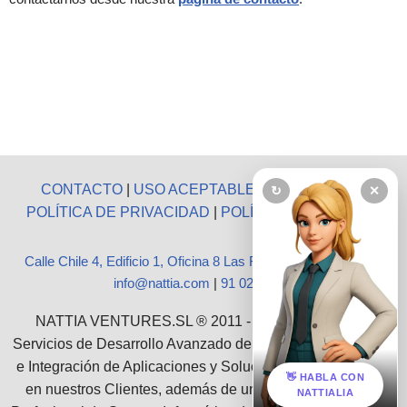
CONTACTO
|
USO ACEPTABLE
|
AVISO LEGAL
|
↻
✕
POLÍTICA DE PRIVACIDAD
|
POLÍTICA DE COOKIES
Calle Chile 4, Edificio 1, Oficina 8 Las Rozas, Madrid 28290
|
info@nattia.com
|
91 027 3665
NATTIA VENTURES.SL ® 2011 - 2026 :: Ofrecemos
Servicios de Desarrollo Avanzado de Software, Consultoría
e Integración de Aplicaciones y Soluciones Empresariales
👋 HABLA CON
en nuestros Clientes, además de un grupo de Servicios
NATTIALIA