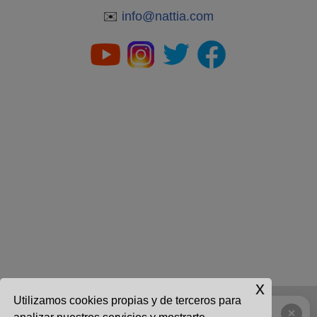
✉️
info@nattia.com
x
Utilizamos cookies propias y de terceros para
CONTACTO
|
USO ACEPTABLE
|
AVISO LEGAL
|
↻
✕