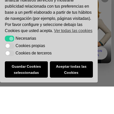
analizar nuestros servicios y mostrarte
POLÍTICA DE PRIVACIDAD
|
POLÍTICA DE COOKIES
publicidad relacionada con tus preferencias en
base a un perfil elaborado a partir de tus hábitos
de navegación (por ejemplo, páginas visitadas).
Calle Chile 4, Edificio 1, Oficina 8 Las Rozas, Madrid 28290
|
Por favor configure y seleccione debajo las
info@nattia.com
|
91 027 3665
Cookies que usted acepta.
Ver todas las cookies
NATTIA VENTURES.SL ® 2011 - 2026 :: Ofrecemos
Necesarias
Necesarias
Servicios de Desarrollo Avanzado de Software, Consultoría
Cookies propias
Cookies propias
e Integración de Aplicaciones y Soluciones Empresariales
👋 HABLA CON
Cookies de terceros
Cookies de terceros
en nuestros Clientes, además de un grupo de Servicios
NATTIALIA
Profesional de Soporte Informático de toda la infraestructura
Guardar Cookies
Aceptar todas las
IT de su Empresa.
seleccionadas
Cookies