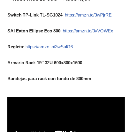
Switch TP-Link TL-SG1024
:
https://amzn.to/3wPjrRE
SAI Eaton Ellipse Eco 800
:
https://amzn.to/3yVQWEx
Regleta
:
https://amzn.to/3wSulG6
Armario Rack 19″ 32U 600x800x1600
Bandejas para rack con fondo de 800mm