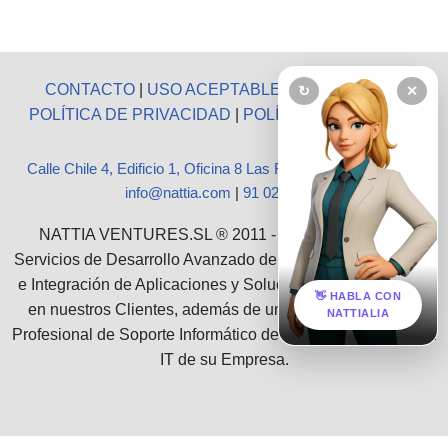
CONTACTO
|
USO ACEPTABLE
|
AVISO LEGAL
|
↻
✕
POLÍTICA DE PRIVACIDAD
|
POLÍTICA DE COOKIES
Calle Chile 4, Edificio 1, Oficina 8 Las Rozas, Madrid 28290
|
info@nattia.com
|
91 027 3665
NATTIA VENTURES.SL ® 2011 - 2026 :: Ofrecemos
Servicios de Desarrollo Avanzado de Software, Consultoría
e Integración de Aplicaciones y Soluciones Empresariales
👋 HABLA CON
en nuestros Clientes, además de un grupo de Servicios
NATTIALIA
Profesional de Soporte Informático de toda la infraestructura
IT de su Empresa.