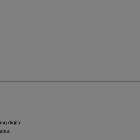
ng digital.
adas.