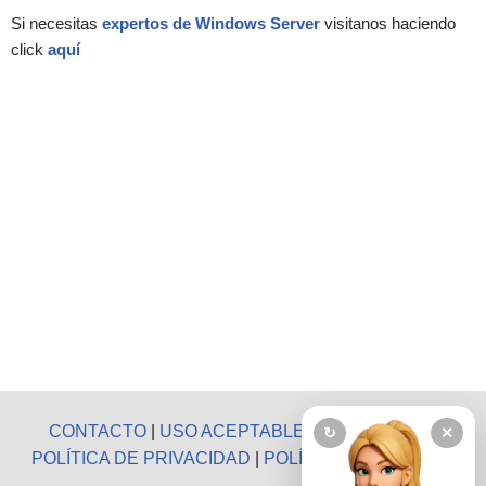
Si necesitas
expertos de Windows Server
visitanos haciendo
click
aquí
CONTACTO
|
USO ACEPTABLE
|
AVISO LEGAL
|
↻
✕
POLÍTICA DE PRIVACIDAD
|
POLÍTICA DE COOKIES