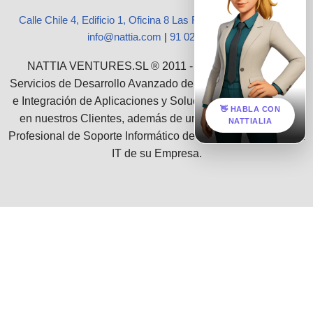
Calle Chile 4, Edificio 1, Oficina 8 Las Rozas, Madrid 28290
|
info@nattia.com
|
91 027 3665
NATTIA VENTURES.SL ® 2011 - 2026 :: Ofrecemos
Servicios de Desarrollo Avanzado de Software, Consultoría
e Integración de Aplicaciones y Soluciones Empresariales
👋 HABLA CON
en nuestros Clientes, además de un grupo de Servicios
NATTIALIA
Profesional de Soporte Informático de toda la infraestructura
IT de su Empresa.