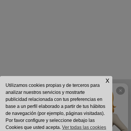
x
Utilizamos cookies propias y de terceros para
CONTACTO
|
USO ACEPTABLE
|
AVISO LEGAL
|
↻
✕
analizar nuestros servicios y mostrarte
POLÍTICA DE PRIVACIDAD
|
POLÍTICA DE COOKIES
publicidad relacionada con tus preferencias en
base a un perfil elaborado a partir de tus hábitos
de navegación (por ejemplo, páginas visitadas).
Calle Chile 4, Edificio 1, Oficina 8 Las Rozas, Madrid 28290
|
Por favor configure y seleccione debajo las
info@nattia.com
|
91 027 3665
Cookies que usted acepta.
Ver todas las cookies