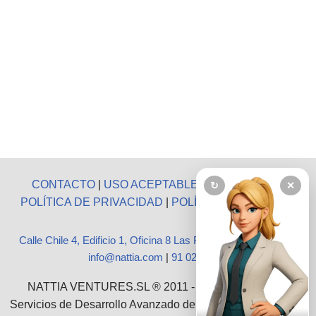
CONTACTO
|
USO ACEPTABLE
|
AVISO LEGAL
|
↻
✕
POLÍTICA DE PRIVACIDAD
|
POLÍTICA DE COOKIES
Calle Chile 4, Edificio 1, Oficina 8 Las Rozas, Madrid 28290
|
info@nattia.com
|
91 027 3665
NATTIA VENTURES.SL ® 2011 - 2026 :: Ofrecemos
Servicios de Desarrollo Avanzado de Software, Consultoría