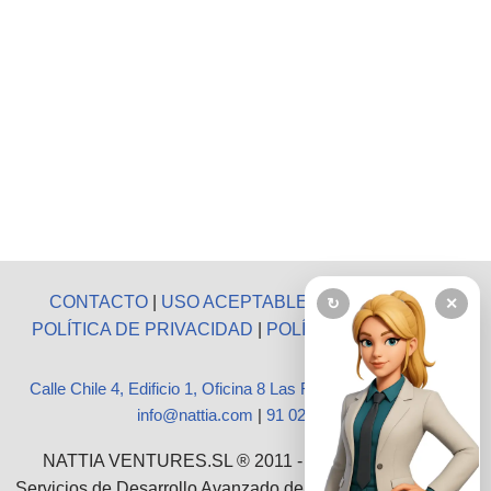
CONTACTO
|
USO ACEPTABLE
|
AVISO LEGAL
|
↻
✕
POLÍTICA DE PRIVACIDAD
|
POLÍTICA DE COOKIES
Calle Chile 4, Edificio 1, Oficina 8 Las Rozas, Madrid 28290
|
info@nattia.com
|
91 027 3665
NATTIA VENTURES.SL ® 2011 - 2026 :: Ofrecemos
Servicios de Desarrollo Avanzado de Software, Consultoría