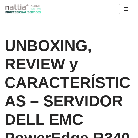
Saltar
al
contenido
UNBOXING,
REVIEW y
CARACTERÍSTIC
AS – SERVIDOR
DELL EMC
PowerEdge R340