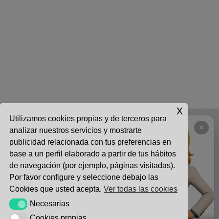
x
Utilizamos cookies propias y de terceros para
CONTACTO
|
USO ACEPTABLE
|
AVISO LEGAL
|
↻
✕
analizar nuestros servicios y mostrarte
POLÍTICA DE PRIVACIDAD
|
POLÍTICA DE COOKIES
publicidad relacionada con tus preferencias en
base a un perfil elaborado a partir de tus hábitos
de navegación (por ejemplo, páginas visitadas).
Calle Chile 4, Edificio 1, Oficina 8 Las Rozas, Madrid 28290
|
Por favor configure y seleccione debajo las
info@nattia.com
|
91 027 3665
Cookies que usted acepta.
Ver todas las cookies
NATTIA VENTURES.SL ® 2011 - 2026 :: Ofrecemos
Necesarias
Necesarias
Servicios de Desarrollo Avanzado de Software, Consultoría
Cookies propias
Cookies propias