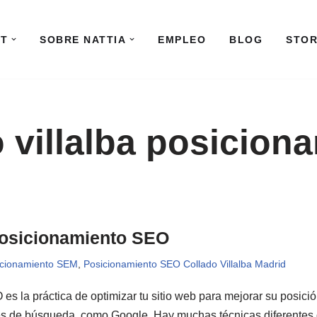
IT
SOBRE NATTIA
EMPLEO
BLOG
STO
 villalba posicion
Posicionamiento SEO
icionamiento SEM
,
Posicionamiento SEO Collado Villalba Madrid
s la práctica de optimizar tu sitio web para mejorar su posició
s de búsqueda, como Google. Hay muchas técnicas diferentes q