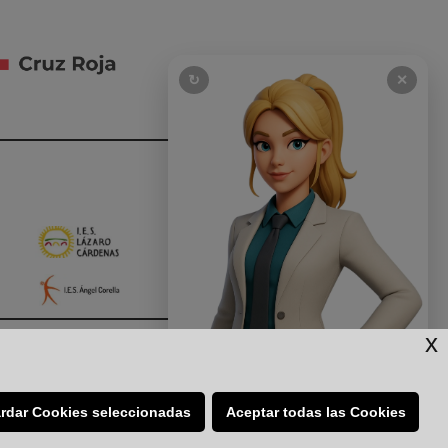
↻
✕
x
IES
rdar Cookies seleccionadas
Aceptar todas las Cookies
👋 HABLA CON
iones y Soluciones Empresariales
NATTIALIA