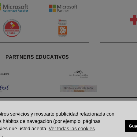
PARTNERS EDUCATIVOS
|
AVISO LEGAL
|
POLÍTICA DE PRIVACIDAD
|
POLÍTICA DE COOK
tros servicios y mostrarte publicidad relacionada con
Oficina 8 Las Rozas, Madrid 28290
|
info@nattia.com
|
91 027 3665
tus hábitos de navegación (por ejemplo, páginas
Gua
okies que usted acepta.
Ver todas las cookies
sarrollo Avanzado de Software, Consultoría e Integración de Aplicac