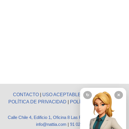
CONTACTO
|
USO ACEPTABLE
|
AVISO LEGAL
|
↻
✕
POLÍTICA DE PRIVACIDAD
|
POLÍTICA DE COOKIES
Calle Chile 4, Edificio 1, Oficina 8 Las Rozas, Madrid 28290
|
info@nattia.com
|
91 027 3665