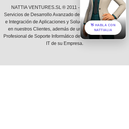
NATTIA VENTURES.SL ® 2011 - 2026 :: Ofrecemos
Servicios de Desarrollo Avanzado de Software, Consultoría
e Integración de Aplicaciones y Soluciones Empresariales
👋 HABLA CON
en nuestros Clientes, además de un grupo de Servicios
NATTIALIA
Profesional de Soporte Informático de toda la infraestructura
IT de su Empresa.